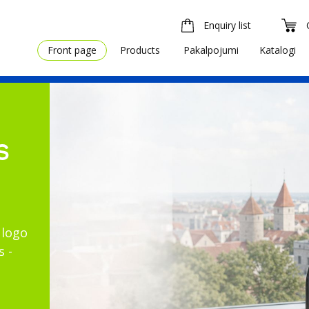
Enquiry list
Front page
Products
Pakalpojumi
Katalogi
S
 logo
s -