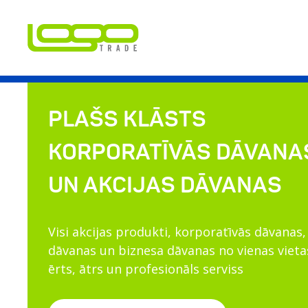
PLAŠS KLĀSTS
KORPORATĪVĀS DĀVANA
UN AKCIJAS DĀVANAS
Visi akcijas produkti, korporatīvās dāvanas,
dāvanas un biznesa dāvanas no vienas vieta
ērts, ātrs un profesionāls serviss