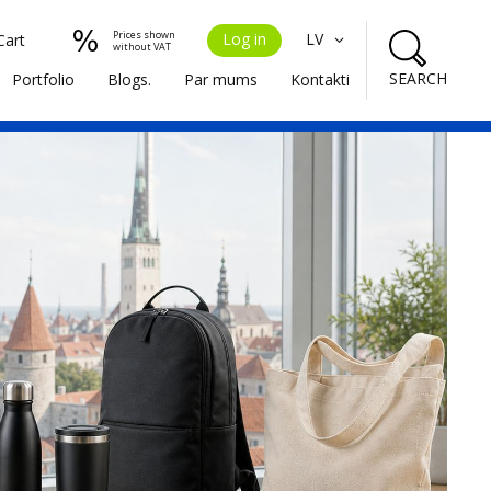
Prices shown
Log in
LV
Cart
without VAT
SEARCH
Portfolio
Blogs.
Par mums
Kontakti